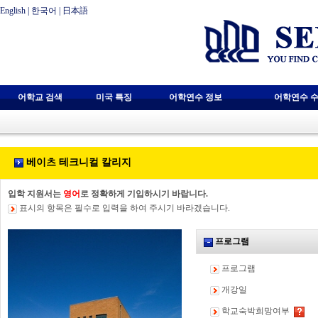
English
|
한국어
|
日本語
어학교 검색
미국 특징
어학연수 정보
어학연수 수
베이츠 테크니컬 칼리지
입학 지원서는
영어
로 정확하게 기입하시기 바랍니다.
표시의 항목은 필수로 입력을 하여 주시기 바라겠습니다.
프로그램
프로그램
개강일
학교숙박희망여부