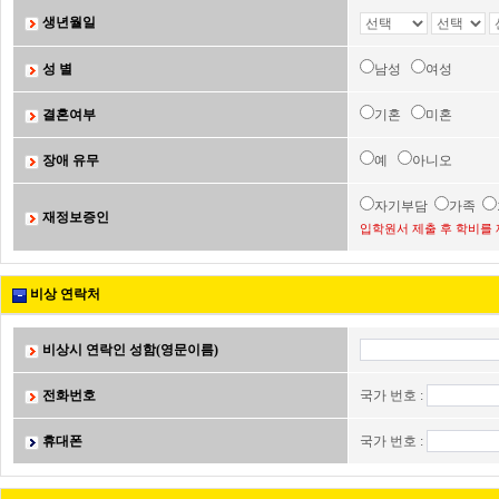
생년월일
성 별
남성
여성
결혼여부
기혼
미혼
장애 유무
예
아니오
자기부담
가족
재정보증인
입학원서 제출 후 학비를 
비상 연락처
비상시 연락인 성함(영문이름)
전화번호
국가 번호 :
휴대폰
국가 번호 :