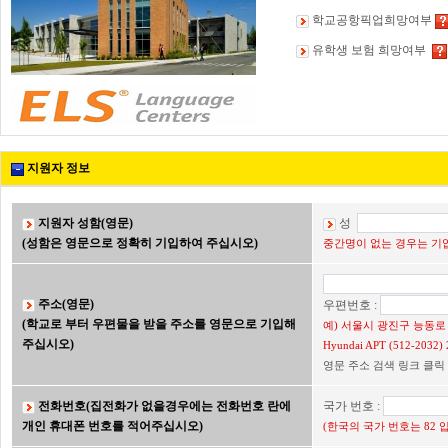
학교공항픽업희망여부
유학생 보험 희망여부
지원자 정보
지원자 성함(영문)
성
(성함은 영문으로 정확히 기입하여 주십시오)
중간명이 없는 경우는 기입
주소(영문)
우편번호 :
(학교로 부터 우편물을 받을 주소를 영문으로 기입해
예) 서울시 광진구 능동로 2
주십시오)
Hyundai APT (512-203
영문 주소 검색 링크 클릭
전화번호(집전화가 없을경우에는 전화번호 란에
국가 번호 :
개인 휴대폰 번호를 적어주십시오)
(한국의 국가 번호는 82 