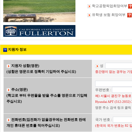
학교공항픽업희망여부
유학생 보험 희망여부
지원자 정보
지원자 성함(영문)
성
(성함은 영문으로 정확히 기입하여 주십시오)
중간명이 없는 경우는 기입
주소(영문)
우편번호 :
(학교로 부터 우편물을 받을 주소를 영문으로 기입해
예) 서울시 광진구 능동로 2
주십시오)
Hyundai APT (512-203
영문 주소 검색 링크 클릭
전화번호(집전화가 없을경우에는 전화번호 란에
국가 번호 :
개인 휴대폰 번호를 적어주십시오)
(한국의 국가 번호는 82 