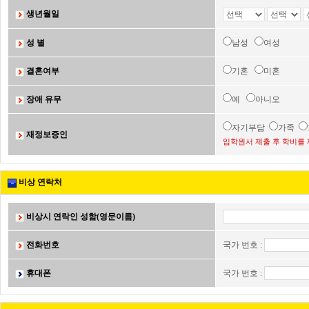
생년월일
성 별
남성
여성
결혼여부
기혼
미혼
장애 유무
예
아니오
자기부담
가족
재정보증인
입학원서 제출 후 학비를 
비상 연락처
비상시 연락인 성함(영문이름)
전화번호
국가 번호 :
휴대폰
국가 번호 :