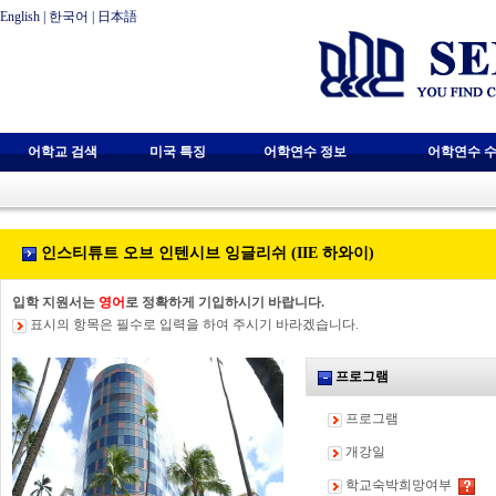
English
|
한국어
|
日本語
어학교 검색
미국 특징
어학연수 정보
어학연수 수
인스티튜트 오브 인텐시브 잉글리쉬 (IIE 하와이)
입학 지원서는
영어
로 정확하게 기입하시기 바랍니다.
표시의 항목은 필수로 입력을 하여 주시기 바라겠습니다.
프로그램
프로그램
개강일
학교숙박희망여부