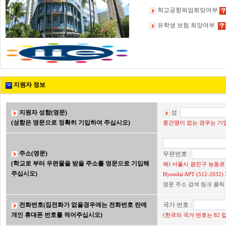
학교공항픽업희망여부
유학생 보험 희망여부
지원자 정보
지원자 성함(영문)
성
(성함은 영문으로 정확히 기입하여 주십시오)
중간명이 없는 경우는 기입
주소(영문)
우편번호 :
(학교로 부터 우편물을 받을 주소를 영문으로 기입해
예) 서울시 광진구 능동로 2
주십시오)
Hyundai APT (512-203
영문 주소 검색 링크 클릭
전화번호(집전화가 없을경우에는 전화번호 란에
국가 번호 :
개인 휴대폰 번호를 적어주십시오)
(한국의 국가 번호는 82 