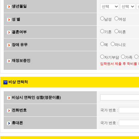
생년월일
성 별
남성
여성
결혼여부
기혼
미혼
장애 유무
예
아니오
자기부담
가족
재정보증인
입학원서 제출 후 학비를 
비상 연락처
비상시 연락인 성함(영문이름)
전화번호
국가 번호 :
휴대폰
국가 번호 :