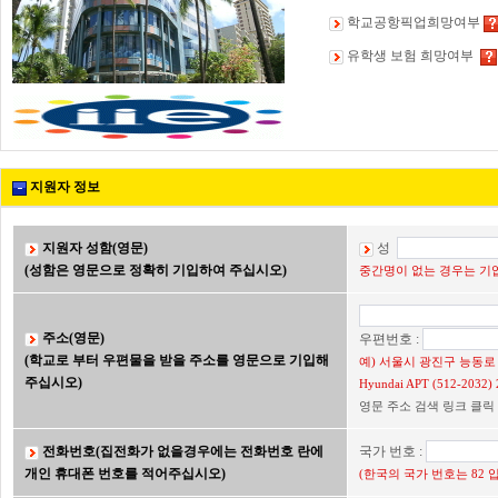
학교공항픽업희망여부
유학생 보험 희망여부
지원자 정보
지원자 성함(영문)
성
(성함은 영문으로 정확히 기입하여 주십시오)
중간명이 없는 경우는 기입
주소(영문)
우편번호 :
(학교로 부터 우편물을 받을 주소를 영문으로 기입해
예) 서울시 광진구 능동로 2
주십시오)
Hyundai APT (512-203
영문 주소 검색 링크 클릭
전화번호(집전화가 없을경우에는 전화번호 란에
국가 번호 :
개인 휴대폰 번호를 적어주십시오)
(한국의 국가 번호는 82 