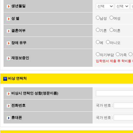
생년월일
성 별
남성
여성
결혼여부
기혼
미혼
장애 유무
예
아니오
자기부담
가족
재정보증인
입학원서 제출 후 학비를 
비상 연락처
비상시 연락인 성함(영문이름)
전화번호
국가 번호 :
휴대폰
국가 번호 :