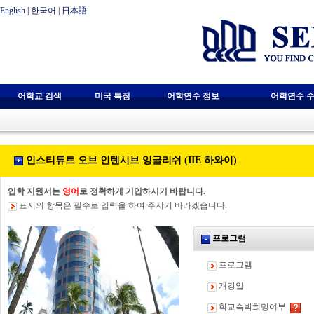
English
|
한국어
|
日本語
어학교 검색
미국 특징
어학연수 정보
어학연수 수
인스티튜트 오브 인텐시브 잉글리쉬 (IIE 하와이)
입학 지원서는
영어
로 정확하게 기입하시기 바랍니다.
표시의 항목은 필수로 입력을 하여 주시기 바라겠습니다.
프로그램
프로그램
개강일
학교숙박희망여부