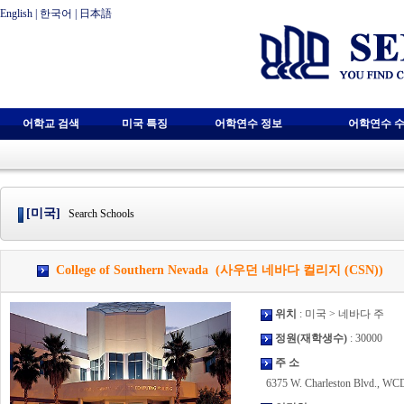
English
|
한국어
|
日本語
어학교 검색
미국 특징
어학연수 정보
어학연수 수
[미국]
Search Schools
College of Southern Nevada (사우던 네바다 컬리지 (CSN))
위치
: 미국 > 네바다 주
정원(재학생수)
: 30000
주 소
6375 W. Charleston Blvd., WC