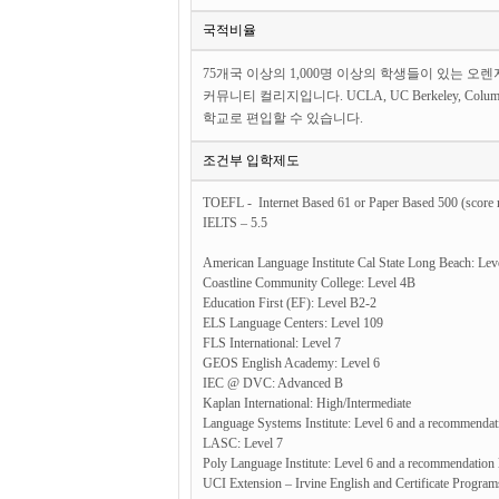
국적비율
75개국 이상의 1,000명 이상의 학생들이 있는 
커뮤니티 컬리지입니다. UCLA, UC Berkeley, Colu
학교로 편입할 수 있습니다.
조건부 입학제도
TOEFL - Internet Based 61 or Paper Based 500 (score m
IELTS – 5.5
American Language Institute Cal State Long Beach: Lev
Coastline Community College: Level 4B
Education First (EF): Level B2-2
ELS Language Centers: Level 109
FLS International: Level 7
GEOS English Academy: Level 6
IEC @ DVC: Advanced B
Kaplan International: High/Intermediate
Language Systems Institute: Level 6 and a recommendati
LASC: Level 7
Poly Language Institute: Level 6 and a recommendation l
UCI Extension – Irvine English and Certificate Program