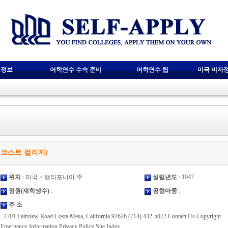
 정보
어학연수 수속 준비
어학연수 팁
미국 비자
오렌지 코스트 컬리지)
위치
: 미국 > 캘리포니아 주
설립년도
: 1947
정원(재학생수)
:
공항마중
:
주 소
2701 Fairview Road Costa Mesa, California 92626 (714) 432-5072 Contact Us Copyright
Emergency Information Privacy Policy Site Index