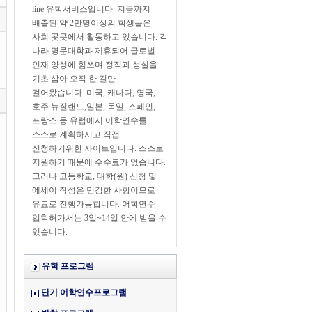
line 유학서비스입니다. 지금까지
배출된 약 2만명이상의 학생들은
사회 곳곳에서 활동하고 있습니다. 각
나라 명문대학과 제휴되어 글로벌
인재 양성에 힘쓰며 정직과 성실을
기초 삼아 오직 한 길만
걸어왔습니다. 미국, 캐나다, 영국,
호주 뉴질랜드,일본, 독일, 스페인,
프랑스 등 유럽에서 어학연수를
스스로 계획하시고 직접
신청하기위한 사이트입니다. 스스로
지원하기 때문에 수수료가 없습니다.
그러나 고등학교, 대학(원) 신청 및
에세이 작성은 민감한 사항이므로
유료로 진행가능합니다. 어학연수
입학허가서는 3일~14일 안에 받을 수
있습니다.
유학 프로그램
단기 어학연수프로그램