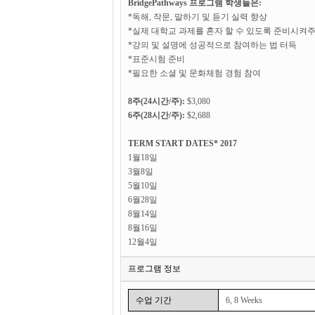
BridgePathways 프로그램 학생들은:
*독해, 작문, 말하기 및 듣기 실력 향상
*실제 대학교 과제를 혼자 할 수 있도록 준비시켜
*강의 및 설명에 성공적으로 참여하는 법 터득
*표준시험 준비
*필요한 소셜 및 문화체험 경험 참여
8주(24시간/주):
$3,080
6주(28시간/주):
$2,688
TERM START DATES*
2017
1월18일
3월8일
5월10일
6월28일
8월14일
8월16일
12월4일
프로그램 정보
수업 기간
6, 8 Weeks