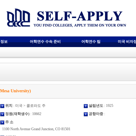
 정보
어학연수 수속 준비
어학연수 팁
미국 비자
Mesa University)
위치
: 미국 > 콜로라도 주
설립년도
: 1925
정원(재학생수)
: 10662
공항마중
:
주 소
1100 North Avenue Grand Junction, CO 81501