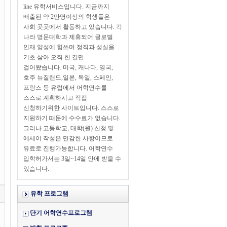
line 유학서비스입니다. 지금까지
배출된 약 2만명이상의 학생들은
사회 곳곳에서 활동하고 있습니다. 각
나라 명문대학과 제휴되어 글로벌
인재 양성에 힘쓰며 정직과 성실을
기초 삼아 오직 한 길만
걸어왔습니다. 미국, 캐나다, 영국,
호주 뉴질랜드,일본, 독일, 스페인,
프랑스 등 유럽에서 어학연수를
스스로 계획하시고 직접
신청하기위한 사이트입니다. 스스로
지원하기 때문에 수수료가 없습니다.
그러나 고등학교, 대학(원) 신청 및
에세이 작성은 민감한 사항이므로
유료로 진행가능합니다. 어학연수
입학허가서는 3일~14일 안에 받을 수
있습니다.
유학 프로그램
단기 어학연수프로그램