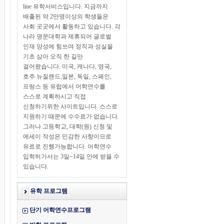
line 유학서비스입니다. 지금까지
배출된 약 2만명이상의 학생들은
사회 곳곳에서 활동하고 있습니다. 각
나라 명문대학과 제휴되어 글로벌
인재 양성에 힘쓰며 정직과 성실을
기초 삼아 오직 한 길만
걸어왔습니다. 미국, 캐나다, 영국,
호주 뉴질랜드,일본, 독일, 스페인,
프랑스 등 유럽에서 어학연수를
스스로 계획하시고 직접
신청하기위한 사이트입니다. 스스로
지원하기 때문에 수수료가 없습니다.
그러나 고등학교, 대학(원) 신청 및
에세이 작성은 민감한 사항이므로
유료로 진행가능합니다. 어학연수
입학허가서는 3일~14일 안에 받을 수
있습니다.
유학 프로그램
단기 어학연수프로그램