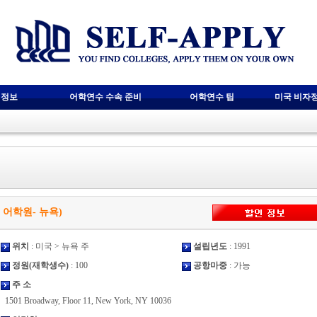
 정보
어학연수 수속 준비
어학연수 팁
미국 비자
(EC 어학원- 뉴욕)
위치
: 미국 > 뉴욕 주
설립년도
: 1991
정원(재학생수)
: 100
공항마중
: 가능
주 소
1501 Broadway, Floor 11, New York, NY 10036