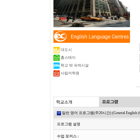
대도시
홈스테이
학교 밖 숙박시설
사립어학원
일반 영어 프로그램(주20시간) (General English (
프로그램 설명
수업 포커스 :