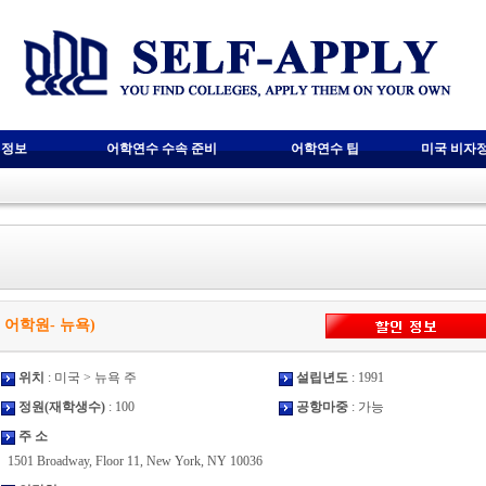
 정보
어학연수 수속 준비
어학연수 팁
미국 비자
(EC 어학원- 뉴욕)
위치
: 미국 > 뉴욕 주
설립년도
: 1991
정원(재학생수)
: 100
공항마중
: 가능
주 소
1501 Broadway, Floor 11, New York, NY 10036