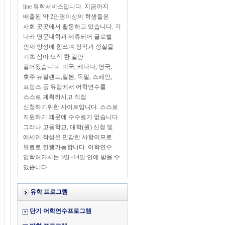
line 유학서비스입니다. 지금까지
배출된 약 2만명이상의 학생들은
사회 곳곳에서 활동하고 있습니다. 각
나라 명문대학과 제휴되어 글로벌
인재 양성에 힘쓰며 정직과 성실을
기초 삼아 오직 한 길만
걸어왔습니다. 미국, 캐나다, 영국,
호주 뉴질랜드,일본, 독일, 스페인,
프랑스 등 유럽에서 어학연수를
스스로 계획하시고 직접
신청하기위한 사이트입니다. 스스로
지원하기 때문에 수수료가 없습니다.
그러나 고등학교, 대학(원) 신청 및
에세이 작성은 민감한 사항이므로
유료로 진행가능합니다. 어학연수
입학허가서는 3일~14일 안에 받을 수
있습니다.
유학 프로그램
단기 어학연수프로그램