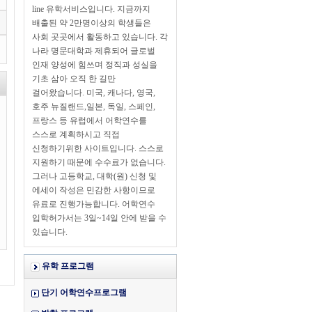
line 유학서비스입니다. 지금까지
배출된 약 2만명이상의 학생들은
사회 곳곳에서 활동하고 있습니다. 각
나라 명문대학과 제휴되어 글로벌
인재 양성에 힘쓰며 정직과 성실을
기초 삼아 오직 한 길만
걸어왔습니다. 미국, 캐나다, 영국,
호주 뉴질랜드,일본, 독일, 스페인,
프랑스 등 유럽에서 어학연수를
스스로 계획하시고 직접
신청하기위한 사이트입니다. 스스로
지원하기 때문에 수수료가 없습니다.
그러나 고등학교, 대학(원) 신청 및
에세이 작성은 민감한 사항이므로
유료로 진행가능합니다. 어학연수
입학허가서는 3일~14일 안에 받을 수
있습니다.
유학 프로그램
단기 어학연수프로그램