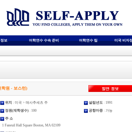
 정보
어학연수 수속 준비
어학연수 팁
미국 비자
EC 어학원 - 보스턴)
위치
: 미국 > 매사추세츠 주
설립년도
: 1991
정원(재학생수)
: 100
공항마중
: 가능
주 소
1 Faneuil Hall Square Boston, MA 02109