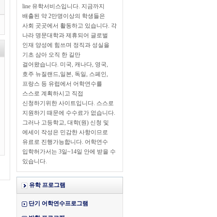
line 유학서비스입니다. 지금까지
배출된 약 2만명이상의 학생들은
사회 곳곳에서 활동하고 있습니다. 각
나라 명문대학과 제휴되어 글로벌
인재 양성에 힘쓰며 정직과 성실을
기초 삼아 오직 한 길만
걸어왔습니다. 미국, 캐나다, 영국,
호주 뉴질랜드,일본, 독일, 스페인,
프랑스 등 유럽에서 어학연수를
스스로 계획하시고 직접
신청하기위한 사이트입니다. 스스로
지원하기 때문에 수수료가 없습니다.
그러나 고등학교, 대학(원) 신청 및
에세이 작성은 민감한 사항이므로
유료로 진행가능합니다. 어학연수
입학허가서는 3일~14일 안에 받을 수
있습니다.
유학 프로그램
단기 어학연수프로그램