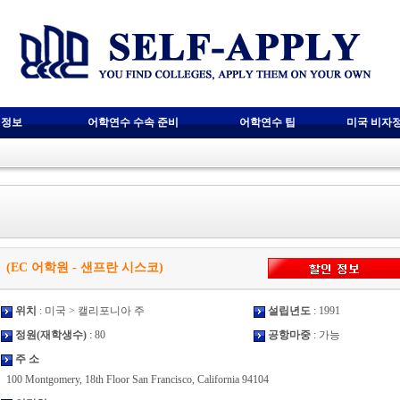
 정보
어학연수 수속 준비
어학연수 팁
미국 비자
cisco (EC 어학원 - 샌프란 시스코)
위치
: 미국 > 캘리포니아 주
설립년도
: 1991
정원(재학생수)
: 80
공항마중
: 가능
주 소
100 Montgomery, 18th Floor San Francisco, California 94104