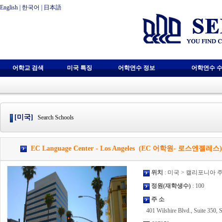
English
|
한국어
|
日本語
어학교 검색
미국 특징
어학연수 정보
어학연수 수
[미국]
Search Schools
EC Language Center - Los Angeles (EC 어학원- 로스엔젤레스)
위치
: 미국 > 캘리포니아 
정원(재학생수)
: 100
주 소
401 Wilshire Blvd., Suite 350,