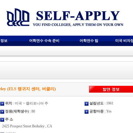
 정보
어학연수 수속 준비
어학연수 팁
미국 비자
erkeley (ELS 랭귀지 센터, 버클리)
위치
: 미국 > 캘리포니아 주
설립년도
: 1961
정원(재학생수)
: 80
공항마중
: Yes
주 소
2425 Prospect Street Berkeley , CA