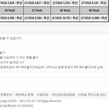
USD)$ 2,820 / 주간
(USD)$ 4,017 / 주간
(USD)$ 5,356 / 주간
(USD)$ 6,345 / 주간
28 Week
32 Week
36 Week
40 Week
USD)$ 8,386 / 주간
(USD)$ 9,584 / 주간
(USD)$ 10,782 / 주간
(USD)$ 11,980 / 주간
경될 수 있습니다.
 불가
환불 가능하며 그 외는 환불 불가
 숙소비의 일부입니다
주 등록한경우 4주 학비를 ELS에납부, 12주이상 등록 한경우 6주 학비를 ELS에 납부
제휴문의
해외학교 등록
이용약관
개인정보취급방침
이메일 무단사용 금지
|
|
|
|
|
yright ⓒ1981 - 2021
OECKO
. All Rights Reserved.
자등록번호:211-08-05182