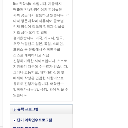
line 유학서비스입니다. 지금까지
배출된 약 2만명이상의 학생들은
사회 곳곳에서 활동하고 있습니다. 각
나라 명문대학과 제휴되어 글로벌
인재 양성에 힘쓰며 정직과 성실을
기초 삼아 오직 한 길만
걸어왔습니다. 미국, 캐나다, 영국,
호주 뉴질랜드,일본, 독일, 스페인,
프랑스 등 유럽에서 어학연수를
스스로 계획하시고 직접
신청하기위한 사이트입니다. 스스로
지원하기 때문에 수수료가 없습니다.
그러나 고등학교, 대학(원) 신청 및
에세이 작성은 민감한 사항이므로
유료로 진행가능합니다. 어학연수
입학허가서는 3일~14일 안에 받을 수
있습니다.
유학 프로그램
단기 어학연수프로그램