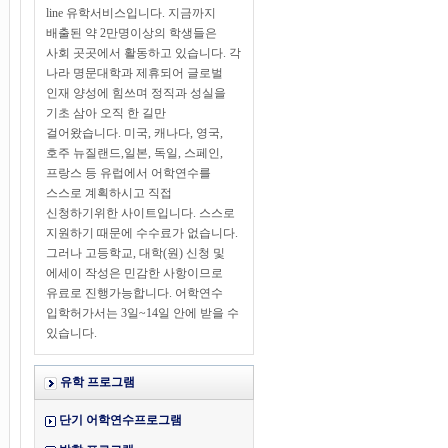
line 유학서비스입니다. 지금까지
배출된 약 2만명이상의 학생들은
사회 곳곳에서 활동하고 있습니다. 각
나라 명문대학과 제휴되어 글로벌
인재 양성에 힘쓰며 정직과 성실을
기초 삼아 오직 한 길만
걸어왔습니다. 미국, 캐나다, 영국,
호주 뉴질랜드,일본, 독일, 스페인,
프랑스 등 유럽에서 어학연수를
스스로 계획하시고 직접
신청하기위한 사이트입니다. 스스로
지원하기 때문에 수수료가 없습니다.
그러나 고등학교, 대학(원) 신청 및
에세이 작성은 민감한 사항이므로
유료로 진행가능합니다. 어학연수
입학허가서는 3일~14일 안에 받을 수
있습니다.
유학 프로그램
단기 어학연수프로그램