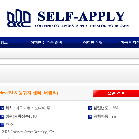
 정보
어학연수 수속 준비
어학연수 팁
미국 비자
erkeley (ELS 랭귀지 센터, 버클리)
위치
: 미국 > 캘리포니아 주
설립년도
: 1961
정원(재학생수)
: 80
공항마중
: Yes
주 소
2425 Prospect Street Berkeley , CA