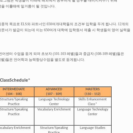
urposes) 프로그램은 학생들이 미래에 해외에서 공부하게 될 경우를 대비시켜주기 위해
을 이룰때에 밑거름이 될 것입니다.
적 목표로 ELS와 파트너인 650여개대학들의 조건부 입학을 두게 됩니다. 12개의
문서가 발급이 되는데 이는 650여개 대학에 입학원서 제출 시 학생들의 영어 실력을
터 수업을 듣게 되며 초보자 (101-103 레벨)들과 중급자 (108-109 레벨)들은
12 레벨)들은 언어학과 능력향상수업을 별도로 듣게됩니다.
 ClassSchedule*
INTERMEDIATE
ADVANCED
MASTERS
(104 - 106)
(107 - 109)
(110 - 112)
Structure/Speaking
Language Technology
Skills Enhancement
Practice
Center
Class*
Structure/Speaking
Vocabulary Enrichment
Language Technology
Practice
Center
ocabulary Enrichment
Structure/Speaking
Language Studies
Practice