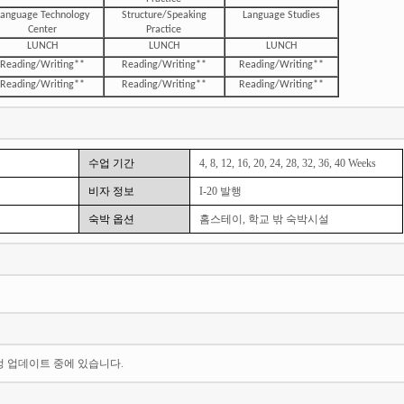
anguage Technology
Structure/Speaking
Language Studies
Center
Practice
LUNCH
LUNCH
LUNCH
Reading/Writing**
Reading/Writing**
Reading/Writing**
Reading/Writing**
Reading/Writing**
Reading/Writing**
수업 기간
4, 8, 12, 16, 20, 24, 28, 32, 36, 40 Weeks
비자 정보
I-20 발행
숙박 옵션
홈스테이, 학교 밖 숙박시설
일정 업데이트 중에 있습니다.