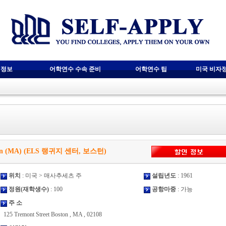
 정보
어학연수 수속 준비
어학연수 팁
미국 비자
oston (MA) (ELS 랭귀지 센터, 보스턴)
위치
: 미국 > 매사추세츠 주
설립년도
: 1961
정원(재학생수)
: 100
공항마중
: 가능
주 소
125 Tremont Street Boston , MA , 02108