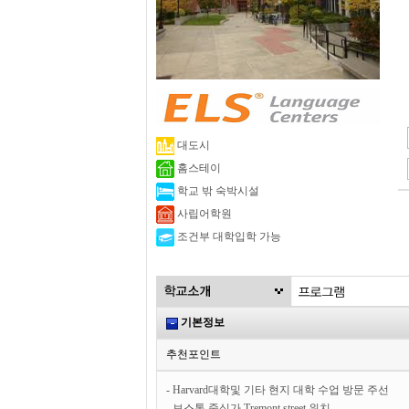
대도시
홈스테이
학교 밖 숙박시설
사립어학원
조건부 대학입학 가능
기본정보
추천포인트
- Harvard대학및 기타 현지 대학 수업 방문 주선
- 보스톤 중심가 Tremont street 위치