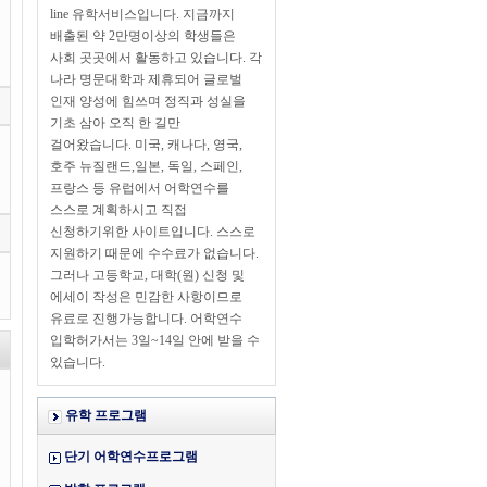
line 유학서비스입니다. 지금까지
배출된 약 2만명이상의 학생들은
사회 곳곳에서 활동하고 있습니다. 각
나라 명문대학과 제휴되어 글로벌
인재 양성에 힘쓰며 정직과 성실을
기초 삼아 오직 한 길만
걸어왔습니다. 미국, 캐나다, 영국,
호주 뉴질랜드,일본, 독일, 스페인,
프랑스 등 유럽에서 어학연수를
스스로 계획하시고 직접
신청하기위한 사이트입니다. 스스로
지원하기 때문에 수수료가 없습니다.
그러나 고등학교, 대학(원) 신청 및
에세이 작성은 민감한 사항이므로
유료로 진행가능합니다. 어학연수
입학허가서는 3일~14일 안에 받을 수
있습니다.
유학 프로그램
단기 어학연수프로그램