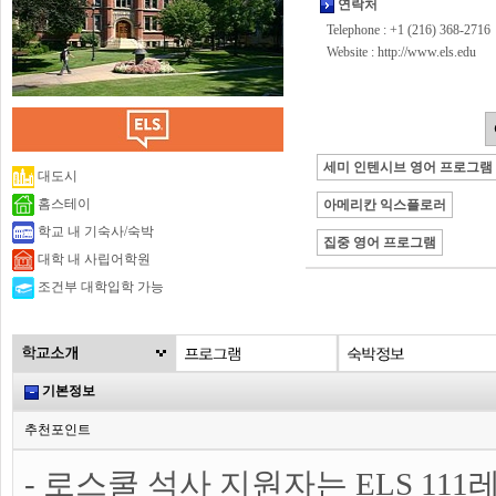
연락처
Telephone : +1 (216) 368-2716
Website :
http://www.els.edu
세미 인텐시브 영어 프로그램
대도시
홈스테이
아메리칸 익스플로러
학교 내 기숙사/숙박
집중 영어 프로그램
대학 내 사립어학원
조건부 대학입학 가능
기본정보
추천포인트
- 로스쿨 석사 지원자는 ELS 11