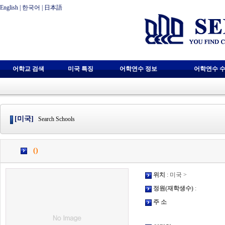
English
|
한국어
|
日本語
어학교 검색
미국 특징
어학연수 정보
어학연수 수
[미국]
Search Schools
()
위치
: 미국 >
정원(재학생수)
:
주 소