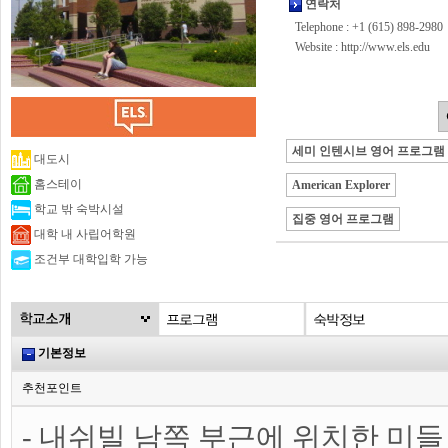
연락처
Telephone : +1 (615) 898-2980
Website :
http://www.els.edu
세미 인텐시브 영어 프로그램
대도시
홈스테이
American Explorer
학교 밖 숙박시설
집중 영어 프로그램
대학 내 사립어학원
조건부 대학입학 가능
기본정보
추천포인트
- 내쉬빌 남쪽 부근에 위치한 미