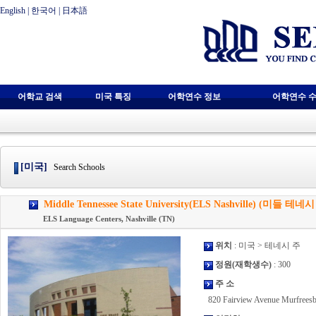
English
|
한국어
|
日本語
어학교 검색
미국 특징
어학연수 정보
어학연수 수
[미국]
Search Schools
Middle Tennessee State University(ELS Nashville) (미들
ELS Language Centers, Nashville (TN)
위치
: 미국 > 테네시 주
정원(재학생수)
: 300
주 소
820 Fairview Avenue Murfreesb