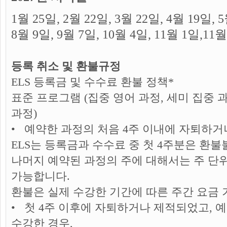
1
월
25
일
, 2
월
22
일
, 3
월
22
일
, 4
월
19
일
, 5
8
월
9
일
, 9
월
7
일
, 10
월
4
일
, 11
월
1
일
,
11
월
등록 취소 및 환불규정
ELS 등록금 및 수수료 환불 정책*
표준 프로그램 (집중 영어 과정, 세미 집중
과정)
• 예약한 과정의 처음 4주 이내에 자퇴하거
ELS는 등록금과 수수료 중 첫 4주분은 환불
나머지 예약된 과정의 주에 대해서는 주 단
가능합니다.
환불은 실제 수강한 기간에 따른 주간 요금
• 첫 4주 이후에 자퇴하거나 제적되었고, 예
수강한 경우,