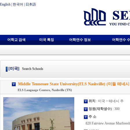
English
|
한국어
|
日本語
어학교 검색
미국 특징
어학연수 정보
어학연수 수
[미국]
Search Schools
Middle Tennessee State University(ELS Nashville) (미들
ELS Language Centers, Nashville (TN)
위치
: 미국 > 테네시 주
정원(재학생수)
: 300
주 소
820 Fairview Avenue Murfreesb