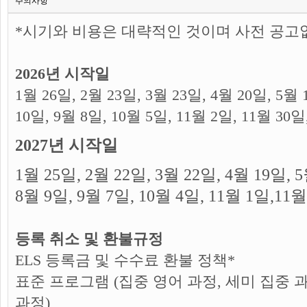
주의사항
*시기와 비용은 대략적인 것이며 사전 공고
2026년 시작일
1월 26일, 2월 23일, 3월 23일, 4월 20일, 5월 
10일, 9월 8일, 10월 5일, 11월 2일, 11월 30일
2027
년 시작일
1
월
25
일
, 2
월
22
일
, 3
월
22
일
, 4
월
19
일
, 5
8
월
9
일
, 9
월
7
일
, 10
월
4
일
, 11
월
1
일
,
11
월
등록 취소 및 환불규정
ELS 등록금 및 수수료 환불 정책*
표준 프로그램 (집중 영어 과정, 세미 집중
과정)