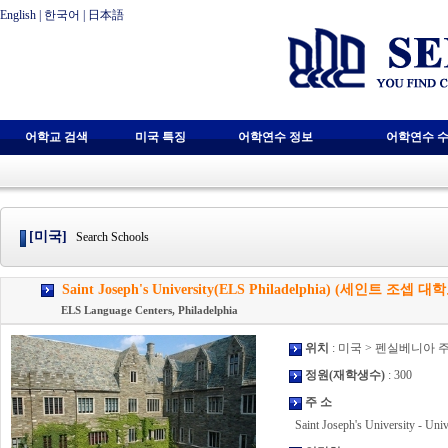
English
|
한국어
|
日本語
어학교 검색
미국 특징
어학연수 정보
어학연수 수
[미국]
Search Schools
Saint Joseph's University(ELS Philadelphia) (세인트 조셉 대
ELS Language Centers, Philadelphia
위치
: 미국 > 펜실베니아 
정원(재학생수)
: 300
주 소
Saint Joseph's University - Unive