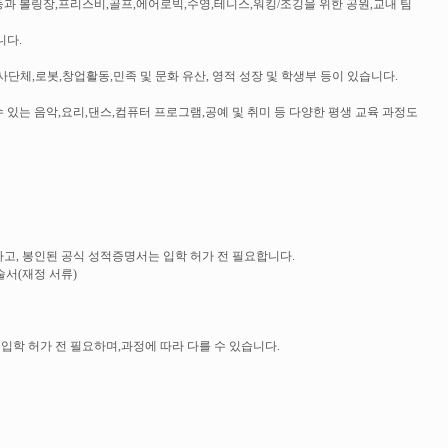
과 볼링장,프리스비,골프,에어로빅,수영,테니스,워킹/조깅을 위한 공원,교내 팀
니다.
봉사단체,로봇,창업활동,민족 및 문화 유산, 영적 성장 및 학생부 등이 있습니다.
있는 음악,요리,댄스,컴퓨터 프로그램,공예 및 취미 등 다양한 평생 교육 과정도
고, 봉인된 공식 성적증명서는 입학 허가 전 필요합니다.
술서(재정 서류)
입학 허가 전 필요하며,과정에 따라 다를 수 있습니다.