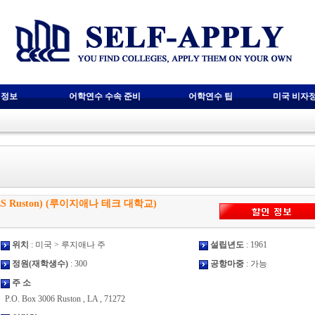
 정보
어학연수 수속 준비
어학연수 팁
미국 비자
ity(ELS Ruston) (루이지애나 테크 대학교)
위치
: 미국 > 루지애나 주
설립년도
: 1961
정원(재학생수)
: 300
공항마중
: 가능
주 소
P.O. Box 3006 Ruston , LA , 71272