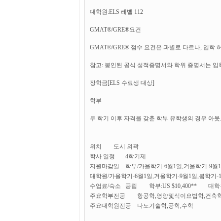
대학원:ELS 레벨 112
GMAT®/GRE®요건
GMAT®/GRE® 점수 요건은 과별로 다르나, 입학
참고: 봉인된 공식 성적증명서와 학위 증명서는 입
장학금[ELS 수료생 대상]
학부
두 학기 이후 자격을 갖춘 학부 유학생의 경우 아웃오브스
위치
도시 외곽
학사 일정
4학기제
지원마감일
학부/가을학기-6월1일,겨울학기-9월1
대학원/가을학기-6월1일,겨울학기-9월1일,봄학기-1
수업료/숙소
공립
학부:US $10,400**
대학원
주요학부전공
항공학,영양및식이요법학,건축
주요대학원전공
나노기술학,공학,수학