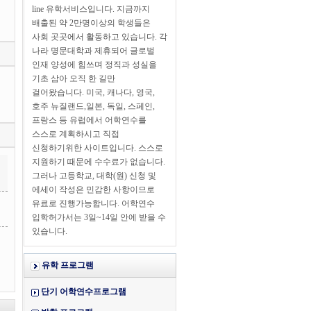
line 유학서비스입니다. 지금까지
배출된 약 2만명이상의 학생들은
사회 곳곳에서 활동하고 있습니다. 각
나라 명문대학과 제휴되어 글로벌
인재 양성에 힘쓰며 정직과 성실을
기초 삼아 오직 한 길만
걸어왔습니다. 미국, 캐나다, 영국,
호주 뉴질랜드,일본, 독일, 스페인,
프랑스 등 유럽에서 어학연수를
스스로 계획하시고 직접
신청하기위한 사이트입니다. 스스로
지원하기 때문에 수수료가 없습니다.
그러나 고등학교, 대학(원) 신청 및
에세이 작성은 민감한 사항이므로
유료로 진행가능합니다. 어학연수
입학허가서는 3일~14일 안에 받을 수
있습니다.
유학 프로그램
단기 어학연수프로그램