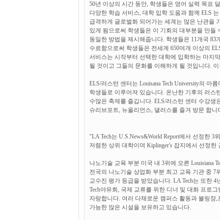
50년 이상의 시간 동안, 학생들은 영어 실력 목표 
다양한 학습 서비스, 대학 입학 도움과 함께 ELS
급격하게 글로벌화 되어가는 세계는 많은 난관을 가
있게 됨으로써 학생들은 이 기회의 대부분을 만들 수
동일한 방법을 제시해줍니다. 학생들은 11개국 83
수료함으로써 학생들은 전세계 650여개 이상의 EL
서비스는 시작부터 선택한 대학에 입학하는 마지막
될 것이고 그들의 문화를 이해하게 될 것입니다. 
ELS/러스턴 센터는 Louisana Tech Universit
학생들로 이루어져 있습니다. 온난한 기후의 러스턴
수많은 축제를 즐깁니다. ELS/러스턴 센터 수강생
슈리브포트, 뉴올리언스, 댈러스를 즐겨 방문 합니다
"LA Tech는 U.S.News&World Report에서 선
저렴한 상위 대학이며
Kiplinger's 잡지에서 선정
나노기술 교육 부분 미국 내 3위에 오른 Louisiana 
전국의 나노기술 상업화 부분 최고 교육 기관 중 7위 대학
교수진 평가 등급을 받았습니다. LA Tech는 또한
Tech야유회, 국제 교류를 위한 디너 및 대화 프
자랑합니다. 여러 다채로운 캠퍼스 활동과 볼링장,
가능한 많은 시설을 보유하고 있습니다.