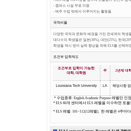
- 캠퍼스 시설 무료 이용
- 매주 수업 밖에서 이루어지는 활동들
국적비율
다양한 국적과 문화적 배경을 가진 전세계의 학생들
대다수의 학생들은 일본(30%), 대만(25%), 한국(2
학생들 역시 영어 실력 향상을 위해 ELS를 선택하
조건부 입학제도
조건부로
입학이
가능한
주
2
년제
대
대학
,
대학원
Louisiana Tech University
LA
해당사
항
없
*
수업종류
: English Academic Purpose
레벨만
인
* ELS 60
개
센터에서
ELS
레벨을
이수하면
토플
* ELS
레벨
: 101~112(12
레벨
),
한
레벨은
4
주마다