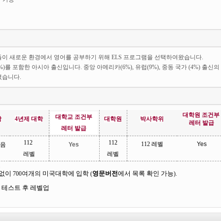
이 새로운 환경에서 영어를 공부하기 위해 ELS 프로그램을 선택하여왔습니다.
0%)를 포함한 아시아 출신입니다. 중앙 아메리카(6%), 유럽(9%), 중동 국가 (4%) 출신의
였습니다.
대학원
조건부
대학교
조건부
학
4
년제
대학
대학원
박사학위
레터
발급
레터
발급
112
112
112
레벨
Yes
음
Yes
레벨
레벨
정
없이
700
여개의
미국대학에
입학
(
영문버전
에서
목록
확인
가능
).
테스트
후
레벨업