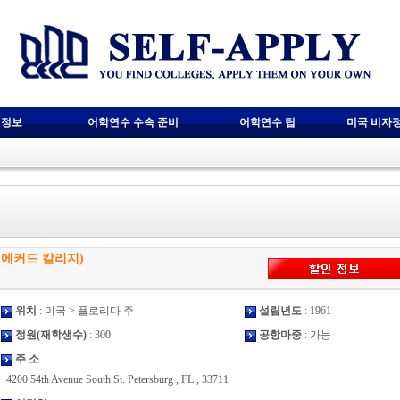
 정보
어학연수 수속 준비
어학연수 팁
미국 비자
rg) (에커드 칼리지)
위치
: 미국 > 플로리다 주
설립년도
: 1961
정원(재학생수)
: 300
공항마중
: 가능
주 소
4200 54th Avenue South St. Petersburg , FL , 33711