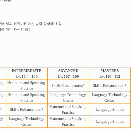
기 연습
 측면에서의 커뮤니케이션 능력 향상에 초점
에 대한 자신감 향상
INTERMEDIATE
ADVANCED
MASTERS
Lv. 104 – 106
Lv. 107 - 109
Lv. 110 - 112
ing
Structure and Speaking
Skills Enhancement*
Skills Enhancement*
Practice
ing
Structure and Speaking
Language Technology
Language
Technology
Practice
Center
Center
Structure and Speaking
*
Skills Enhancement*
Language Studies
Practice
gy
Language
Technology
Structure and Speaking
Language Studies
Center
Practice