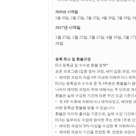
2026년 시작일
1월 26일, 2월 23일, 3월 23일, 4월 20일, 5월 18일, 6
2027
년 시작일
1
월
25
일
, 2
월
22
일
, 3
월
22
일
, 4
월
19
일
, 5
월
17
28
일
등록 취소 및 환불규정
ELS 등록금 및 수수료 환불 정책*
표준 프로그램 (집중 영어 과정, 세미 집중 과정, 
• 예약한 과정의 처음 4주 이내에 자퇴하거나 제적
ELS는 등록금과 수수료 중 첫 4주분은 환불불가 합
나머지 예약된 과정의 주에 대해서는 주 단위로 계
환불은 실제 수강한 기간에 따른 주간 요금 기준으
• 첫 4주 이후에 자퇴하거나 제적되었고, 예약한 과
비례 등록금 환불을 받을 수 있습니다.
환불은 마지막 출석일 기준으로, 실제 수강 기간에 
ELS는 일부라도 수업에 참석한 주는 전체 1주로 
• 예약한 과정의 50% 이상을 수강한 후 자퇴하거
• 예약한 과정의 기간을 연장한 후, 연장된 과정의