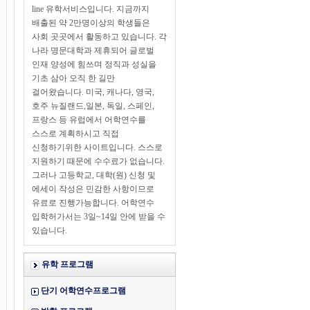
line 유학서비스입니다. 지금까지
배출된 약 2만명이상의 학생들은
사회 곳곳에서 활동하고 있습니다. 각
나라 명문대학과 제휴되어 글로벌
인재 양성에 힘쓰며 정직과 성실을
기초 삼아 오직 한 길만
걸어왔습니다. 미국, 캐나다, 영국,
호주 뉴질랜드,일본, 독일, 스페인,
프랑스 등 유럽에서 어학연수를
스스로 계획하시고 직접
신청하기위한 사이트입니다. 스스로
지원하기 때문에 수수료가 없습니다.
그러나 고등학교, 대학(원) 신청 및
에세이 작성은 민감한 사항이므로
유료로 진행가능합니다. 어학연수
입학허가서는 3일~14일 안에 받을 수
있습니다.
유학 프로그램
단기 어학연수프로그램