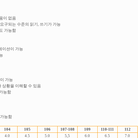
려움이 없음
위해 요구되는 수준의 읽기, 쓰기가 가능
정도 가능함
뮤니케이션이 가능
가능
론이 가능
이나 상황을 이해할 수 있음
 가능함
가 가능함
104
105
106
107-108
109
110-111
112
4.0
4.5
5.0
5,5
6.0
6.5
7.0