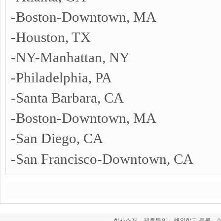
-Boston-Downtown, MA
-Houston, TX
-NY-Manhattan, NY
-Philadelphia, PA
-Santa Barbara, CA
-Boston-Downtown, MA
-San Diego, CA
-
San Francisco-Downtown, CA
회사소개
제휴문의
해외학교 등록