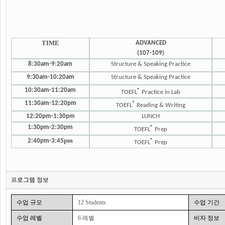
TIME
ADVANCED
(107-109)
8:30am-9:20am
Structure & Speaking Practice
9:30am-10:20am
Structure & Speaking Practice
10:30am-11:20am
®
TOEFL
Practice in Lab
11:30am-12:20pm
®
TOEFL
Reading & Writing
12:20pm-1:30
pm
LUNCH
1:30pm-2:30pm
®
TOEFL
Prep
pm
2:40pm-3:
45
®
TOEFL
Prep
프로그램 정보
수업 규모
12 Students
수업 기간
수업 레벨
6 레벨
비자 정보