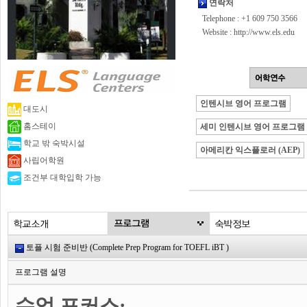
연락처
Telephone : +1 609 750 3566
Website :
http://www.els.edu
인텐시브 영어 프로그램
대도시
홈스테이
세미 인텐시브 영어 프로그램
학교 밖 숙박시설
아메리칸 익스플로러 (AEP)
사립어학원
조건부 대학입학 가능
토플 시험 준비반 (Complete Prep Program for TOEFL iBT )
프로그램 설명
수업 포커스: