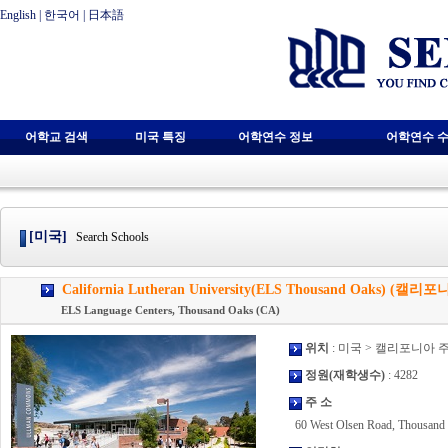
English
|
한국어
|
日本語
어학교 검색
미국 특징
어학연수 정보
어학연수 수
[미국]
Search Schools
California Lutheran University(ELS Thousand Oaks) 
ELS Language Centers, Thousand Oaks (CA)
위치
: 미국 > 캘리포니아 
정원(재학생수)
: 4282
주 소
60 West Olsen Road, Thousand