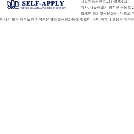
사업자등록번호:211-08-05182
지사: 서울특별시 광진구 능동로 20
업체명:해외교육문화원 | 대표:최미선 |
당사의 모든 제작물의 저작권은 해외교육문화원에 있으며, 무단 복제나 도용은 저작권법(
비즈니스 전문가들은 급속하게 진화하는 글로벌 비즈니스 환경의 수요를 충족시킬 
개인적인 목표에 맞출 수 있으면 자신의 진로를 확실하게 통제할 수 있습니다. Cal L
인정받는 리더들로 구성된 탁월한 교수진과 각 학생의 경력 목표에 맞출 수 있는
주요 지역, 미국 전역 및 국제적인 기업들과 관계를 맺고 있습니다.
MBA과정에서 배우는 내용
• 창업학
• 재무학
• 국제 비즈니스
• IT 경영
• 인적 자원 관리
• 마케팅
MBA 커리큘럼