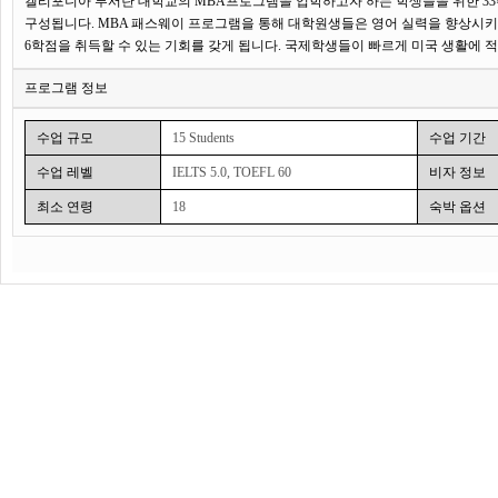
캘리포니아 루서란 대학교의 MBA프로그램을 입학하고자 하는 학생들을 위한 33주
구성됩니다. MBA 패스웨이 프로그램을 통해 대학원생들은 영어 실력을 향상시키면서 동시에 Cal
6학점을 취득할 수 있는 기회를 갖게 됩니다. 국제학생들이 빠르게 미국 생활에 
대학원 교육을 성공적으로 수행하는 데 필요한 지원을 제공합니다. MBA 패스웨이 프로그램
프로그램 정보
University의 MBA 프로그램 진학을 보장받습니다. 33주과정의 MBA패스웨이
MBA과정으로 가져갈 수 있습니다.
수업 규모
15 Students
수업 기간
샘플수업시간표(11주단위 1학기, 2학기, 3학기)
수업 레벨
IELTS 5.0, TOEFL 60
비자 정보
최소 연령
18
숙박 옵션