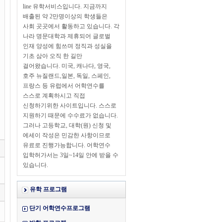
line 유학서비스입니다. 지금까지
배출된 약 2만명이상의 학생들은
사회 곳곳에서 활동하고 있습니다. 각
나라 명문대학과 제휴되어 글로벌
인재 양성에 힘쓰며 정직과 성실을
기초 삼아 오직 한 길만
걸어왔습니다. 미국, 캐나다, 영국,
호주 뉴질랜드,일본, 독일, 스페인,
프랑스 등 유럽에서 어학연수를
스스로 계획하시고 직접
신청하기위한 사이트입니다. 스스로
지원하기 때문에 수수료가 없습니다.
그러나 고등학교, 대학(원) 신청 및
에세이 작성은 민감한 사항이므로
유료로 진행가능합니다. 어학연수
입학허가서는 3일~14일 안에 받을 수
있습니다.
유학 프로그램
단기 어학연수프로그램