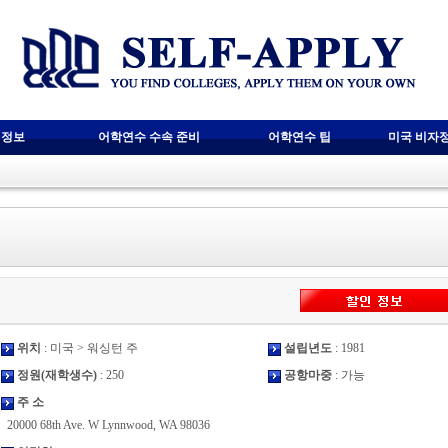
 정보
어학연수 수속 준비
어학연수 팁
미국 비자
위치
: 미국 > 워싱턴 주
설립년도
: 1981
정원(재학생수)
: 250
공항마중
: 가능
주 소
20000 68th Ave. W Lynnwood, WA 98036