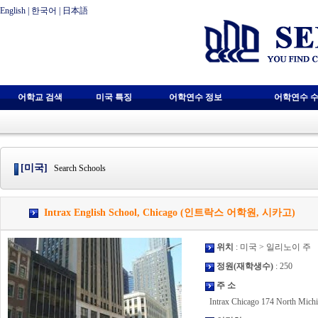
English
|
한국어
|
日本語
어학교 검색
미국 특징
어학연수 정보
어학연수 수
[미국]
Search Schools
Intrax English School, Chicago (인트락스 어학원, 시카고)
위치
: 미국 > 일리노이 주
정원(재학생수)
: 250
주 소
Intrax Chicago 174 North Michig