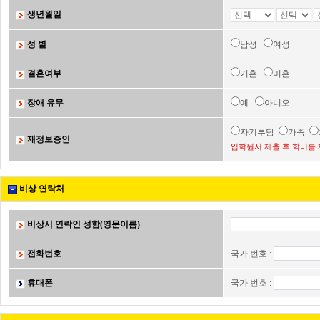
생년월일
성 별
남성
여성
결혼여부
기혼
미혼
장애 유무
예
아니오
자기부담
가족
재정보증인
입학원서 제출 후 학비를 
비상 연락처
비상시 연락인 성함(영문이름)
전화번호
국가 번호 :
휴대폰
국가 번호 :