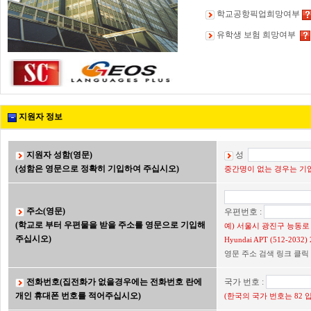
학교공항픽업희망여부
유학생 보험 희망여부
지원자 정보
지원자 성함(영문)
성
(성함은 영문으로 정확히 기입하여 주십시오)
중간명이 없는 경우는 기입
주소(영문)
우편번호 :
(학교로 부터 우편물을 받을 주소를 영문으로 기입해
예) 서울시 광진구 능동로 2
주십시오)
Hyundai APT (512-203
영문 주소 검색 링크 클릭
전화번호(집전화가 없을경우에는 전화번호 란에
국가 번호 :
개인 휴대폰 번호를 적어주십시오)
(한국의 국가 번호는 82 