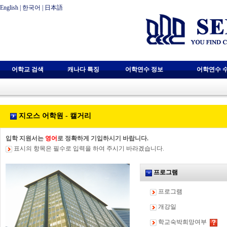
English
|
한국어
|
日本語
어학교 검색
캐나다 특징
어학연수 정보
어학연수 
지오스 어학원 - 캘거리
입학 지원서는
영어
로 정확하게 기입하시기 바랍니다.
표시의 항목은 필수로 입력을 하여 주시기 바라겠습니다.
프로그램
프로그램
개강일
학교숙박희망여부