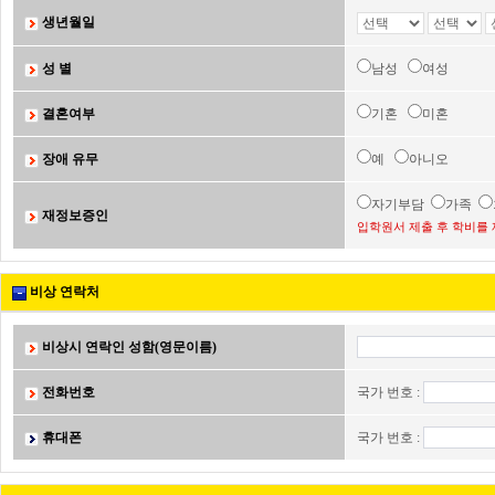
생년월일
성 별
남성
여성
결혼여부
기혼
미혼
장애 유무
예
아니오
자기부담
가족
재정보증인
입학원서 제출 후 학비를 
비상 연락처
비상시 연락인 성함(영문이름)
전화번호
국가 번호 :
휴대폰
국가 번호 :