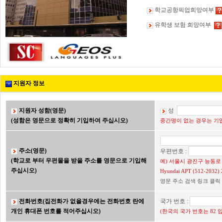
학교공항픽업희망여부
유학생 보험 희망여부
지원자 정보
지원자 성함(영문)
성
(성함은 영문으로 정확히 기입하여 주십시오)
중간명이 없는 경우는 기입
주소(영문)
우편번호 :
(학교로 부터 우편물을 받을 주소를 영문으로 기입해
예) 서울시 광진구 능동로 2
주십시오)
Hyundai APT (512-203
영문 주소 검색 링크 클릭
전화번호(집전화가 없을경우에는 전화번호 란에
국가 번호 :
개인 휴대폰 번호를 적어주십시오)
(한국의 국가 번호는 82 