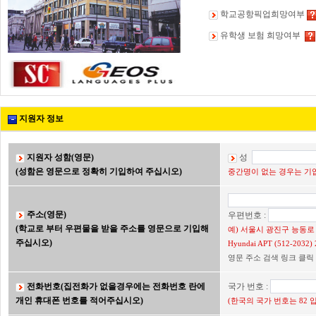
학교공항픽업희망여부
유학생 보험 희망여부
지원자 정보
지원자 성함(영문)
성
(성함은 영문으로 정확히 기입하여 주십시오)
중간명이 없는 경우는 기입
주소(영문)
우편번호 :
(학교로 부터 우편물을 받을 주소를 영문으로 기입해
예) 서울시 광진구 능동로 2
주십시오)
Hyundai APT (512-203
영문 주소 검색 링크 클릭
전화번호(집전화가 없을경우에는 전화번호 란에
국가 번호 :
개인 휴대폰 번호를 적어주십시오)
(한국의 국가 번호는 82 