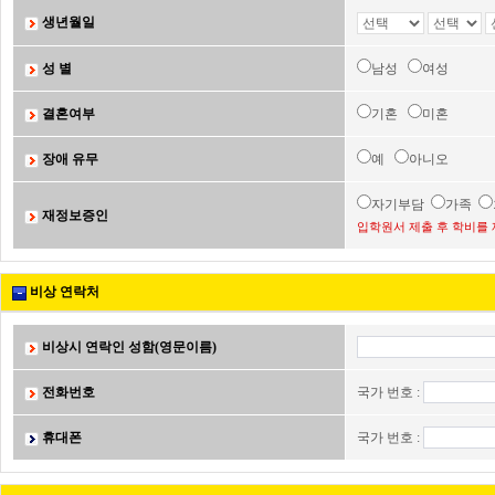
생년월일
성 별
남성
여성
결혼여부
기혼
미혼
장애 유무
예
아니오
자기부담
가족
재정보증인
입학원서 제출 후 학비를 
비상 연락처
비상시 연락인 성함(영문이름)
전화번호
국가 번호 :
휴대폰
국가 번호 :