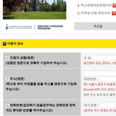
학교공항픽업희망여부
유학생 보험 희망여부
개강일
지원자 정보
지원자 성함(영문)
성
(성함은 영문으로 정확히 기입하여 주십시오)
중간명이 없는 경우는 기입
주소(영문)
우편번호 :
(학교로 부터 우편물을 받을 주소를 영문으로 기입해
예) 서울시 광진구 능동로 2
주십시오)
Hyundai APT (512-203
영문 주소 검색 링크 클릭
전화번호(집전화가 없을경우에는 전화번호 란에
국가 번호 :
개인 휴대폰 번호를 적어주십시오)
(한국의 국가 번호는 82 