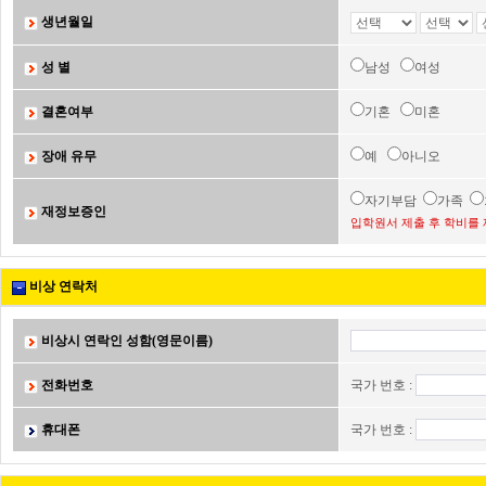
생년월일
성 별
남성
여성
결혼여부
기혼
미혼
장애 유무
예
아니오
자기부담
가족
재정보증인
입학원서 제출 후 학비를 
비상 연락처
비상시 연락인 성함(영문이름)
전화번호
국가 번호 :
휴대폰
국가 번호 :