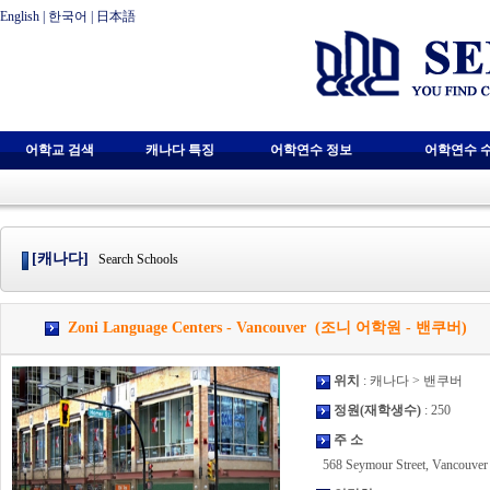
English
|
한국어
|
日本語
어학교 검색
캐나다 특징
어학연수 정보
어학연수 
[캐나다]
Search Schools
Zoni Language Centers - Vancouver (조니 어학원 - 밴쿠버)
위치
: 캐나다 > 밴쿠버
정원(재학생수)
: 250
주 소
568 Seymour Street, Vancouver 