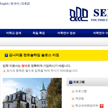
English
|
한국어
|
日本語
어학교 검색
독일 특징
어학연수 정보
어학연수 수
김나지움 란트슐하임 슐로스 이징
입학 지원서는
영어
로 정확하게 기입하시기 바랍니다.
표시의 항목은 필수로 입력을 하여 주시기 바라겠습니다.
프로그램
프로그램
개강일
학교숙박희망여부