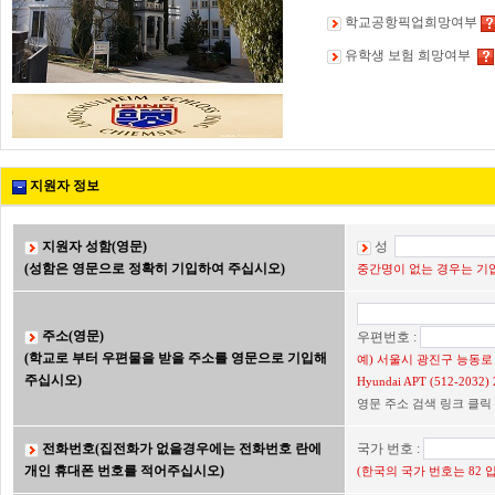
학교공항픽업희망여부
유학생 보험 희망여부
지원자 정보
지원자 성함(영문)
성
(성함은 영문으로 정확히 기입하여 주십시오)
중간명이 없는 경우는 기입
주소(영문)
우편번호 :
(학교로 부터 우편물을 받을 주소를 영문으로 기입해
예) 서울시 광진구 능동로 2
주십시오)
Hyundai APT (512-203
영문 주소 검색 링크 클릭
전화번호(집전화가 없을경우에는 전화번호 란에
국가 번호 :
개인 휴대폰 번호를 적어주십시오)
(한국의 국가 번호는 82 