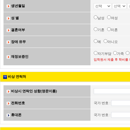
생년월일
성 별
남성
여성
결혼여부
기혼
미혼
장애 유무
예
아니오
자기부담
가족
재정보증인
입학원서 제출 후 학비를 
비상 연락처
비상시 연락인 성함(영문이름)
전화번호
국가 번호 :
휴대폰
국가 번호 :