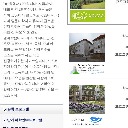
프로그램
line 유학서비스입니다. 지금까지
배출된 약 2만명이상의 학생들은
사회 곳곳에서 활동하고 있습니다. 각
나라 명문대학과 제휴되어 글로벌
인재 양성에 힘쓰며 정직과 성실을
기초 삼아 오직 한 길만
학교
걸어왔습니다. 미국, 캐나다, 영국,
호주 뉴질랜드,일본, 독일, 스페인,
위
프랑스 등 유럽에서 어학연수를
프로그램
스스로 계획하시고 직접
신청하기위한 사이트입니다. 스스로
지원하기 때문에 수수료가 없습니다.
그러나 고등학교, 대학(원) 신청 및
에세이 작성은 민감한 사항이므로
유료로 진행가능합니다. 어학연수
학교
입학허가서는 3일~14일 안에 받을 수
있습니다.
위
프로그램
유학 프로그램
단기 어학연수프로그램