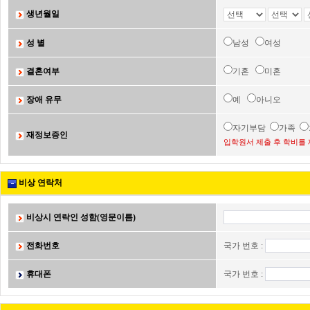
생년월일
성 별
남성
여성
결혼여부
기혼
미혼
장애 유무
예
아니오
자기부담
가족
재정보증인
입학원서 제출 후 학비를 
비상 연락처
비상시 연락인 성함(영문이름)
전화번호
국가 번호 :
휴대폰
국가 번호 :