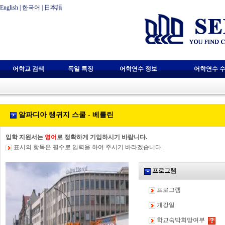
English
|
한국어
|
日本語
어학교 검색
독일 특징
어학연수 정보
어학연수 수
알파디아 랭귀지 스쿨 - 베를린
입학 지원서는
영어
로 정확하게 기입하시기 바랍니다.
표시의 항목은 필수로 입력을 하여 주시기 바라겠습니다.
프로그램
프로그램
개강일
학교숙박희망여부