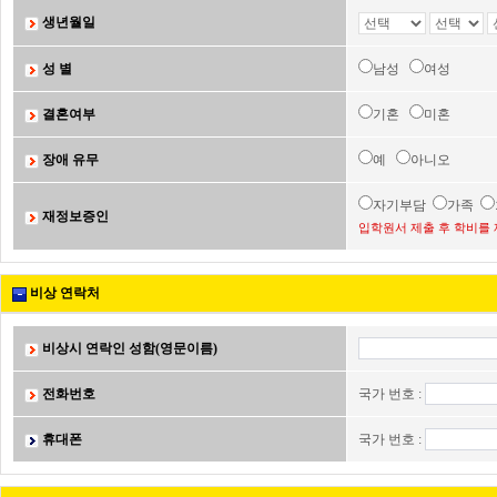
생년월일
성 별
남성
여성
결혼여부
기혼
미혼
장애 유무
예
아니오
자기부담
가족
재정보증인
입학원서 제출 후 학비를 
비상 연락처
비상시 연락인 성함(영문이름)
전화번호
국가 번호 :
휴대폰
국가 번호 :