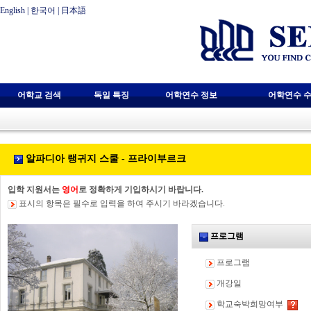
English
|
한국어
|
日本語
어학교 검색
독일 특징
어학연수 정보
어학연수 수
알파디아 랭귀지 스쿨 - 프라이부르크
입학 지원서는
영어
로 정확하게 기입하시기 바랍니다.
표시의 항목은 필수로 입력을 하여 주시기 바라겠습니다.
프로그램
프로그램
개강일
학교숙박희망여부