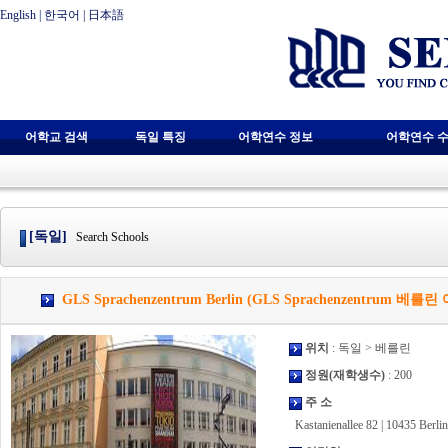
English
|
한국어
|
日本語
어학교 검색
독일 특징
어학연수 정보
어학연수 수
[독일]
Search Schools
GLS Sprachenzentrum Berlin (GLS Sprachenzentrum 베를
위치
: 독일 > 베를린
정원(재학생수)
: 200
주 소
Kastanienallee 82 | 10435 Berlin