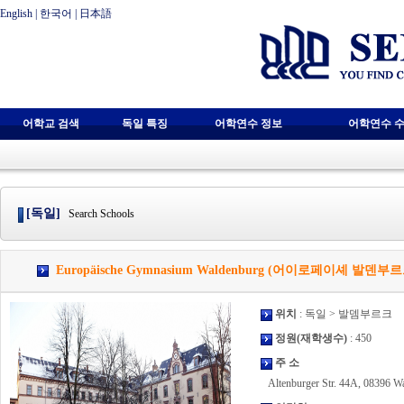
English
|
한국어
|
日本語
어학교 검색
독일 특징
어학연수 정보
어학연수 수
[독일]
Search Schools
Europäische Gymnasium Waldenburg (어이로페이셰 발덴
위치
: 독일 > 발뎀부르크
정원(재학생수)
: 450
주 소
Altenburger Str. 44A, 08396 Wa