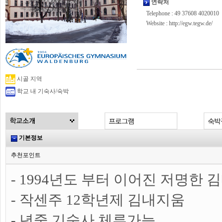
연락처
Telephone : 49 37608 4020010
Website :
http://egw.tegw.de/
시골 지역
학교 내 기숙사/숙박
기본정보
추천포인트
- 1994년도 부터 이어진 저명한 
- 작센주 12학년제 김내지움
- 년중 기숙사 체류가능