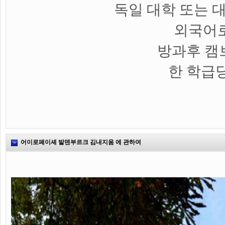
독일 대학 또는 
외국어로
방과후 캠
한 학급당
어이로페이셰 발덴부르크 김내지움 에 관하여