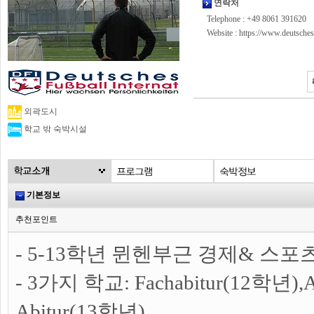
연락처
Telephone : +49 8061 391620
Website :
https://www.deutschesf
외곽도시
학교 밖 숙박시설
기본정보
추천포인트
- 5-13학년 뮌헨부근 경제& 스
- 3가지 학교: Fachabitur(12학년),A
Abitur(13학년)