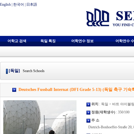
English
|
한국어
|
日本語
어학교 검색
독일 특징
어학연수 정보
어학연수 수
[독일]
Search Schools
Deutsches Fussball Internat (DFI Grade 5-13) (독일 축구 
위치
: 독일 > 바트 아이블
정원(재학생수)
: 350/100
주 소
Dietrich-Bonhoeffer-Straße 20,