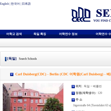
English
|
한국어
|
日本語
어학교 검색
독일 특징
어학연수 정보
어학연수 수
[독일]
Search Schools
Carl Duisberg(CDC) - Berlin (CDC 어학원(Carl Duisberg) -
위치
: 독일 > 베를린
정원(재학생수)
: 120
주 소
Jägerstraße 64 (Toreinfahrt 63 