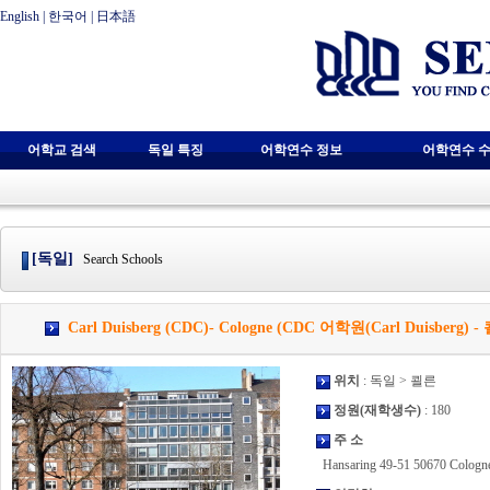
English
|
한국어
|
日本語
어학교 검색
독일 특징
어학연수 정보
어학연수 수
[독일]
Search Schools
Carl Duisberg (CDC)- Cologne (CDC 어학원(Carl Duisberg) -
위치
: 독일 > 쾰른
정원(재학생수)
: 180
주 소
Hansaring 49-51 50670 Cologn