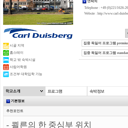
연락처
Telephone : +49 (0)221/1626-2
Website :
http://www.carl-duis
집중 독일어 프로그램 premiu
시골 지역
홈스테이
집중 독일어 프로그램 standar
학교 밖 숙박시설
사립어학원
조건부 대학입학 가능
기본정보
추천포인트
- 쾰른의 한 중심부 위치