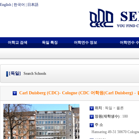
English
|
한국어
|
日本語
어학교 검색
독일 특징
어학연수 정보
어학연수 수
[독일]
Search Schools
Carl Duisberg (CDC)- Cologne (CDC 어학원(Carl Duisberg) -
위치
: 독일 > 쾰른
정원(재학생수)
: 180
주 소
Hansaring 49-51 50670 Cologn