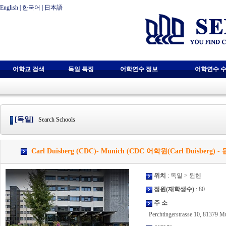
English
|
한국어
|
日本語
어학교 검색
독일 특징
어학연수 정보
어학연수 수
[독일]
Search Schools
Carl Duisberg (CDC)- Munich (CDC 어학원(Carl Duisberg) -
위치
: 독일 > 뮌헨
정원(재학생수)
: 80
주 소
Perchtingerstrasse 10, 81379 M