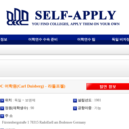
 정보
어학연수 수속 준비
어학연수 팁
독일 비자
 (CDC 어학원(Carl Duisberg) - 라돌프젤)
위치
: 독일 > 보덴제
설립년도
: 1981
정원(재학생수)
: 90
공항마중
: 가능
주 소
Fürstenbergstraße 1 78315 Radolfzell am Bodensee Germany