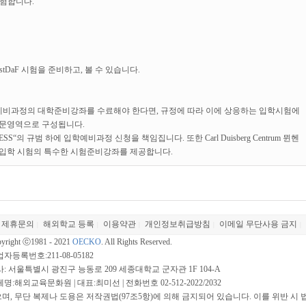
시험합니다.
 TestDaF 시험을 준비하고, 볼 수 있습니다.
예비과정의 대학준비강좌를 수료해야 한다면, 규정에 따라 이에 상응하는 입학시험에
전문영역으로 구성됩니다.
의 규범 하에 입학예비과정 신청을 책임집니다. 또한 Carl Duisberg Centrum 뮌헨
입학 시험의 특수한 시험준비강좌를 제공합니다.
제휴문의
해외학교 등록
이용약관
개인정보취급방침
이메일 무단사용 금지
|
|
|
|
|
yright ⓒ1981 - 2021
OECKO
. All Rights Reserved.
자등록번호:211-08-05182
: 서울특별시 광진구 능동로 209 세종대학교 군자관 1F 104-A
명:해외교육문화원 | 대표:최미선 | 전화번호 02-512-2022/2032
 무단 복제나 도용은 저작권법(97조5항)에 의해 금지되어 있습니다. 이를 위반 시 