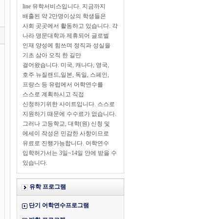
line 유학서비스입니다. 지금까지
배출된 약 2만명이상의 학생들은
사회 곳곳에서 활동하고 있습니다. 각
나라 명문대학과 제휴되어 글로벌
인재 양성에 힘쓰며 정직과 성실을
기초 삼아 오직 한 길만
걸어왔습니다. 미국, 캐나다, 영국,
호주 뉴질랜드,일본, 독일, 스페인,
프랑스 등 유럽에서 어학연수를
스스로 계획하시고 직접
신청하기위한 사이트입니다. 스스로
지원하기 때문에 수수료가 없습니다.
그러나 고등학교, 대학(원) 신청 및
에세이 작성은 민감한 사항이므로
유료로 진행가능합니다. 어학연수
입학허가서는 3일~14일 안에 받을 수
있습니다.
유학 프로그램
단기 어학연수프로그램