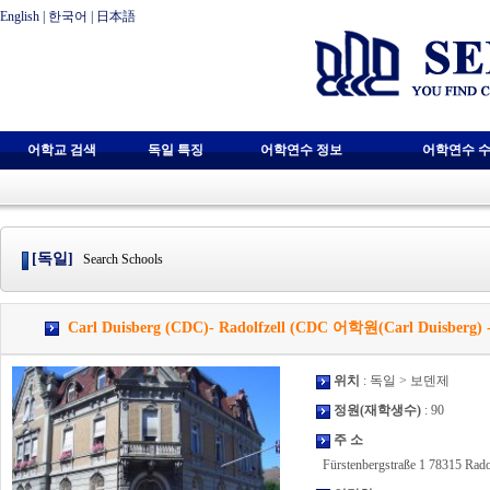
English
|
한국어
|
日本語
어학교 검색
독일 특징
어학연수 정보
어학연수 수
[독일]
Search Schools
Carl Duisberg (CDC)- Radolfzell (CDC 어학원(Carl Duisber
위치
: 독일 > 보덴제
정원(재학생수)
: 90
주 소
Fürstenbergstraße 1 78315 Rad