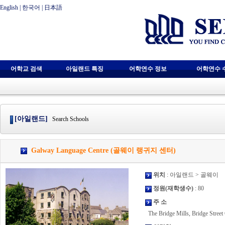
English
|
한국어
|
日本語
어학교 검색
아일랜드 특징
어학연수 정보
어학연수 
[아일랜드]
Search Schools
Galway Language Centre (골웨이 랭귀지 센터)
위치
: 아일랜드 > 골웨이
정원(재학생수)
: 80
주 소
The Bridge Mills, Bridge Street