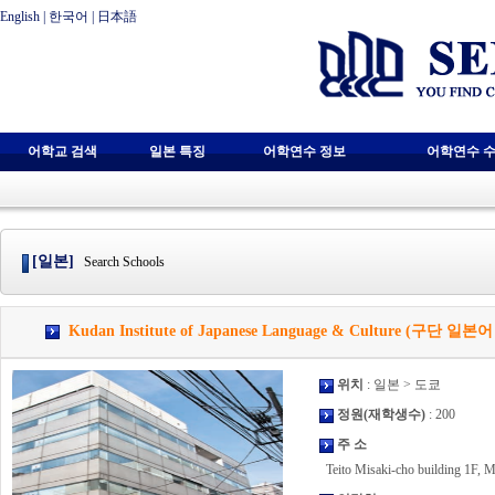
English
|
한국어
|
日本語
어학교 검색
일본 특징
어학연수 정보
어학연수 수
[일본]
Search Schools
Kudan Institute of Japanese Language & Culture (구단 일본
위치
: 일본 > 도쿄
정원(재학생수)
: 200
주 소
Teito Misaki-cho building 1F, M