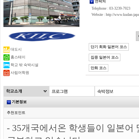
연락처
Telephone : 03-3239-7923
Website :
http://www.kudan-jap
단기 회화 일본어 코스
대도시
홈스테이
집중 일본어 코스
학교 밖 숙박시설
만화 코스
사립어학원
기본정보
추천포인트
- 35개국에서온 학생들이 일본어