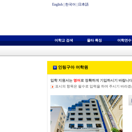
English
|
한국어
|
日本語
어학교 검색
몰타 특징
어학연수
인링구아 어학원
입학 지원서는
영어
로 정확하게 기입하시기 바랍니다
표시의 항목은 필수로 입력을 하여 주시기 바라겠