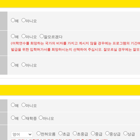
예
아니오
예
아니오
잘모르겠다
(어학연수를 희망하는 국가의 비자를 가지고 계시지 않을 경우에는 프로그램의 기간에
발급을 위한 입학허가서를 희망하시는지 선택하여 주십시오. 잘모르실 경우에는 잘모
예
아니오
예
아니오
예
재학중
아니오
전혀모름
초급
초중급
중급
중상급
상급