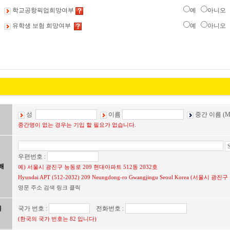
학교공항픽업희망여부
예
아니오
유학생 보험 희망여부
예
아니오
성
이름
중간 이름 (Mi
중간명이 없는 경우는 기입 할 필요가 없습니다.
우편번호 :
해
예) 서울시 광진구 능동로 209 현대아파트 512동 2032호
Hyundai APT (512-2032) 209 Neungdong-ro Gwangjingu Seoul Korea (서울시
영문 주소 검색 링크 클릭
에
국가 번호 :
전화번호 :
(한국의 국가 번호는 82 입니다)