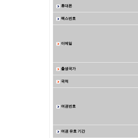
휴대폰
팩스번호
이메일
출생국가
국적
여권번호
여권 유효 기간