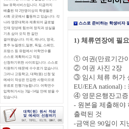
line 유학서비스입니다. 지금까지
배출된 약 2만명이상의 학생들은
사회 곳곳에서 활동하고 있습니다. 각
나라 명문대학과 제휴되어 글로벌
스스로 준비하는 학생비자 
인재 양성에 힘쓰며 정직과 성실을
기초 삼아 오직 한 길만
1) 체류연장에 필
걸어왔습니다. 미국, 캐나다, 영국,
호주 뉴질랜드,일본, 독일, 스페인,
프랑스 등 유럽에서 어학연수를
스스로 계획하시고 직접
① 여권(만료기간이
신청하기위한 사이트입니다. 스스로
② 여권 사진 2장
지원하기 때문에 수수료가 없습니다.
그러나 고등학교, 대학(원) 신청 및
③ 임시 체류 허가 신청서(A
에세이 작성은 민감한 사항이므로
EU/EEA nation
유료로 진행가능합니다. 어학연수
입학허가서는 3일~14일 안에 받을 수
④ 영문은행잔고
있습니다.
- 원본을 제출해야
출력된 것
-금액은 90일이 