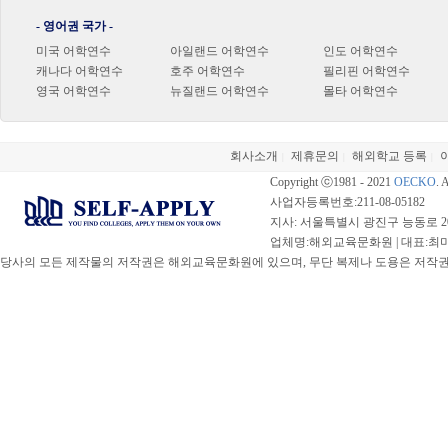
- 영어권 국가 -
미국 어학연수
아일랜드 어학연수
인도 어학연수
캐나다 어학연수
호주 어학연수
필리핀 어학연수
영국 어학연수
뉴질랜드 어학연수
몰타 어학연수
회사소개
제휴문의
해외학교 등록
|
|
|
Copyright ⓒ1981 - 2021
OECKO
. 
사업자등록번호:211-08-05182
지사: 서울특별시 광진구 능동로 20
업체명:해외교육문화원 | 대표:최미선 |
당사의 모든 제작물의 저작권은 해외교육문화원에 있으며, 무단 복제나 도용은 저작권법(