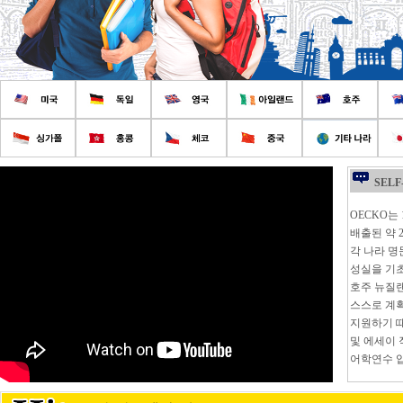
SELF
OECKO는 
배출된 약 
각 나라 
성실을 기초
호주 뉴질랜
스스로 계
지원하기 때
및 에세이
어학연수 입