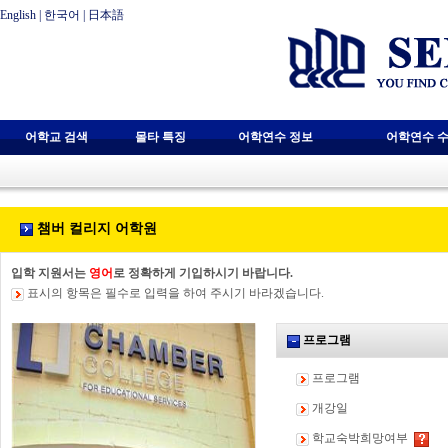
English
|
한국어
|
日本語
어학교 검색
몰타 특징
어학연수 정보
어학연수 수
챔버 컬리지 어학원
입학 지원서는
영어
로 정확하게 기입하시기 바랍니다.
표시의 항목은 필수로 입력을 하여 주시기 바라겠습니다.
프로그램
프로그램
개강일
학교숙박희망여부