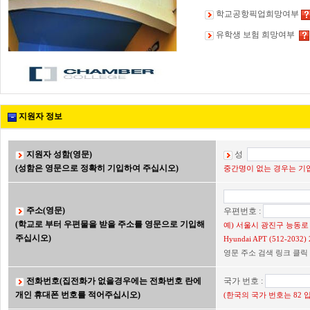
학교공항픽업희망여부
유학생 보험 희망여부
지원자 정보
지원자 성함(영문)
성
(성함은 영문으로 정확히 기입하여 주십시오)
중간명이 없는 경우는 기입
주소(영문)
우편번호 :
(학교로 부터 우편물을 받을 주소를 영문으로 기입해
예) 서울시 광진구 능동로 2
주십시오)
Hyundai APT (512-203
영문 주소 검색 링크 클릭
전화번호(집전화가 없을경우에는 전화번호 란에
국가 번호 :
개인 휴대폰 번호를 적어주십시오)
(한국의 국가 번호는 82 