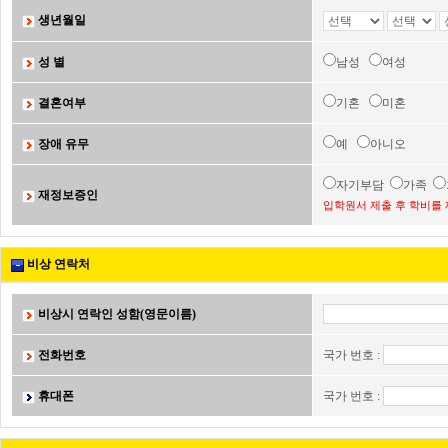
생년월일
성 별
남성
여성
결혼여부
기혼
미혼
장애 유무
예
아니오
자기부담
가족
재정보증인
입학원서 제출 후 학비를 
비상 연락처
비상시 연락인 성함(영문이름)
전화번호
국가 번호 :
휴대폰
국가 번호 :